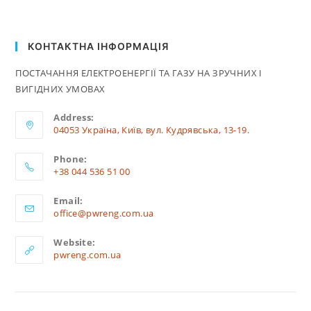
КОНТАКТНА ІНФОРМАЦІЯ
ПОСТАЧАННЯ ЕЛЕКТРОЕНЕРГІЇ ТА ГАЗУ НА ЗРУЧНИХ І
ВИГІДНИХ УМОВАХ
Address:
04053 Україна, Київ, вул. Кудрявська, 13-19.
Phone:
+38 044 536 51 00
Відкриється
Email:
у
Відкриється
office@pwreng.com.ua
вашому
у
вашому
застосунку
Website:
застосунку
pwreng.com.ua